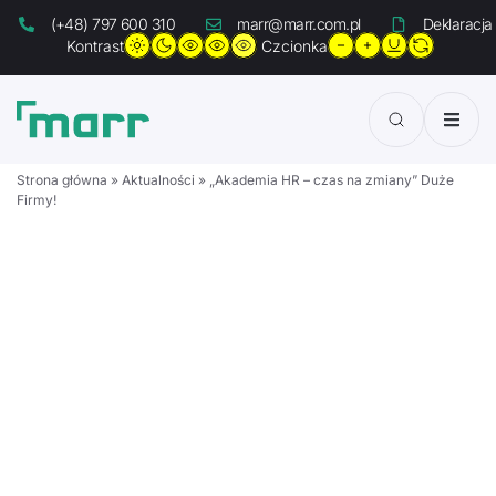
(+48) 797 600 310
marr@marr.com.pl
Deklaracja
Kontrast
Czcionka
Strona główna
»
Aktualności
»
„Akademia HR – czas na zmiany” Duże
Aktualności
Firmy!
O Agencji
Projekty
Pożyczki
Usługi
Strefa Idei
Kontakt