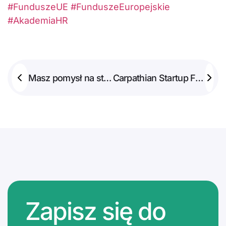
#FunduszeUE
#FunduszeEuropejskie
#AkademiaHR
Masz pomysł na startup? Zgłoś się!
Carpathian Startup Fest 2025 – najbardziej startupowa agenda w Polsce!
Zapisz się do