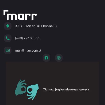
39-300 Mielec, ul. Chopina 18
(+48) 797 600 310
marr@marr.com.pl