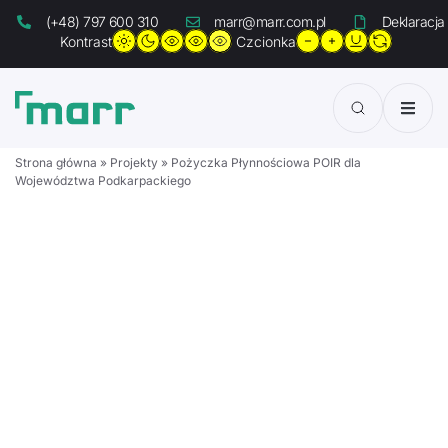
(+48) 797 600 310
marr@marr.com.pl
Deklaracja
Kontrast
Czcionka
Strona główna
»
Projekty
»
Pożyczka Płynnościowa POIR dla
Aktualności
Województwa Podkarpackiego
O Agencji
Projekty
Pożyczki
Usługi
Strefa Idei
Kontakt