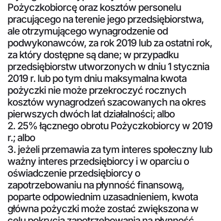
Pożyczkobiorcę oraz kosztów personelu
pracującego na terenie jego przedsiębiorstwa,
ale otrzymującego wynagrodzenie od
podwykonawców, za rok 2019 lub za ostatni rok,
za który dostępne są dane; w przypadku
przedsiębiorstw utworzonych w dniu 1 stycznia
2019 r. lub po tym dniu maksymalna kwota
pożyczki nie może przekroczyć rocznych
kosztów wynagrodzeń szacowanych na okres
pierwszych dwóch lat działalności; albo
2. 25% łącznego obrotu Pożyczkobiorcy w 2019
r.; albo
3. jeżeli przemawia za tym interes społeczny lub
ważny interes przedsiębiorcy i w oparciu o
oświadczenie przedsiębiorcy o
zapotrzebowaniu na płynność finansową,
poparte odpowiednim uzasadnieniem, kwota
główna pożyczki może zostać zwiększona w
celu pokrycia zapotrzebowania na płynność