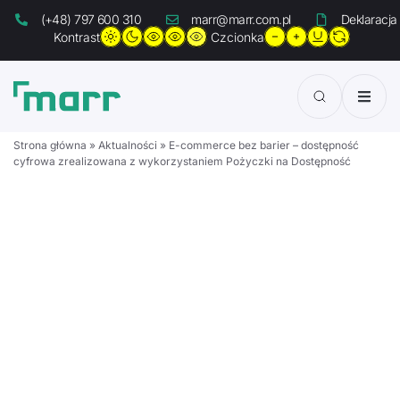
(+48) 797 600 310
marr@marr.com.pl
Deklaracja
Kontrast
Czcionka
Strona główna
»
Aktualności
»
E-commerce bez barier – dostępność
Aktualności
cyfrowa zrealizowana z wykorzystaniem Pożyczki na Dostępność
O Agencji
Projekty
Pożyczki
Usługi
Strefa Idei
Kontakt