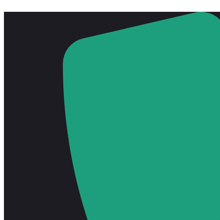
Przejdź
do
treści