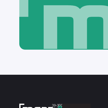
Zapisz się do na
Zaznaczając to pole, wyrażasz zgodę na otrzymywanie inform
na podany adres e-mail.
Regulamin newslettera
.
39-300