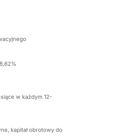
owacyjnego
 8,62%
iesiące w każdym 12-
wne, kapitał obrotowy do