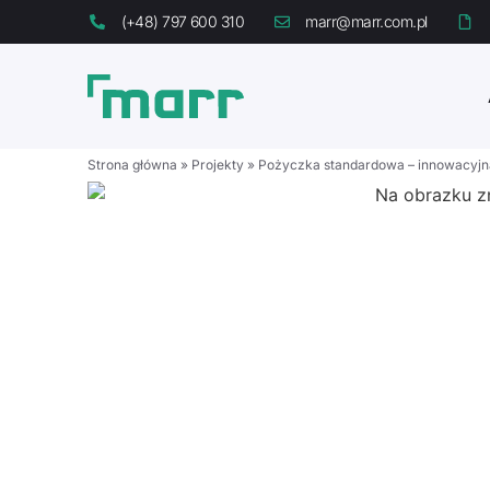
(+48) 797 600 310
marr@marr.com.pl
Strona główna
»
Projekty
»
Pożyczka standardowa – innowacyjna 