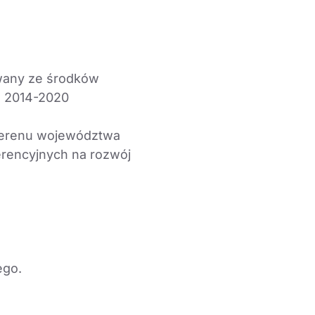
owany ze środków
a 2014-2020
 terenu województwa
erencyjnych na rozwój
ego.