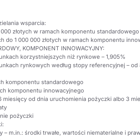
elania wsparcia:
0 000 złotych w ramach komponentu standardowego
ch do 1 000 000 złotych w ramach komponentu inn
RDOWY, KOMPONENT INNOWACYJNY:
unkach korzystniejszych niż rynkowe – 1,905%
unkach rynkowych według stopy referencyjnej – od
ach komponentu standardowego
mach komponentu innowacyjnego
 6 miesięcy od dnia uruchomienia pożyczki albo 3 m
aty
enie pożyczki
i:
– m.in.: środki trwałe, wartości niematerialne i pra