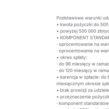
Podstawowe warunki udzi
• kwota pożyczki do 50
• powyżej 500 000 złoty
• KOMPONENT STANDA
· oprocentowanie na war
· oprocentowanie na war
• okres spłaty:
· do 96 miesięcy w ram
· do 120 miesięcy w ra
• karencja w spłacie: do
miesięcznym okresie spł
• brak prowizji za udziel
• przeznaczenie pożyczk
· komponent standardowy 