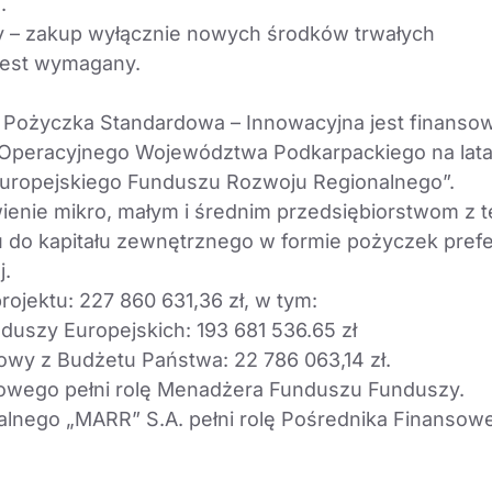
.
y – zakup wyłącznie nowych środków trwałych
jest wymagany.
 Pożyczka Standardowa – Innowacyjna jest finans
Operacyjnego Województwa Podkarpackiego na lat
uropejskiego Funduszu Rozwoju Regionalnego”.
twienie mikro, małym i średnim przedsiębiorstwom z
 do kapitału zewnętrznego w formie pożyczek pref
j.
ojektu: 227 860 631,36 zł, w tym:
duszy Europejskich: 193 681 536.65 zł
owy z Budżetu Państwa: 22 786 063,14 zł.
owego pełni rolę Menadżera Funduszu Funduszy.
lnego „MARR” S.A. pełni rolę Pośrednika Finansow