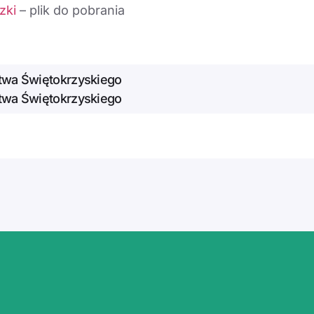
zki
– plik do pobrania
twa Świętokrzyskiego
twa Świętokrzyskiego