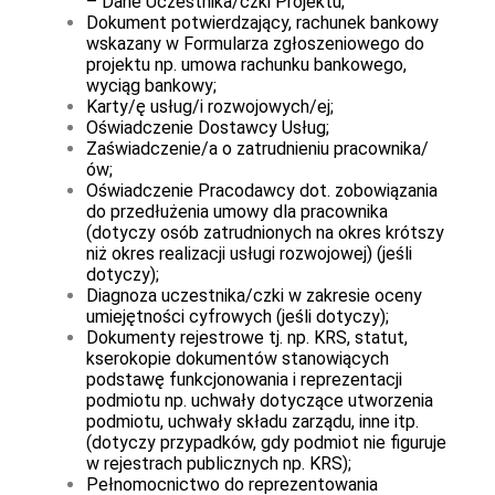
– Dane Uczestnika/czki Projektu;
Dokument potwierdzający, rachunek bankowy
wskazany w Formularza zgłoszeniowego do
projektu np. umowa rachunku bankowego,
wyciąg bankowy;
Karty/ę usług/i rozwojowych/ej;
Oświadczenie Dostawcy Usług;
Zaświadczenie/a o zatrudnieniu pracownika/
ów;
Oświadczenie Pracodawcy dot. zobowiązania
do przedłużenia umowy dla pracownika
(dotyczy osób zatrudnionych na okres krótszy
niż okres realizacji usługi rozwojowej) (jeśli
dotyczy);
Diagnoza uczestnika/czki w zakresie oceny
umiejętności cyfrowych (jeśli dotyczy);
Dokumenty rejestrowe tj. np. KRS, statut,
kserokopie dokumentów stanowiących
podstawę funkcjonowania i reprezentacji
podmiotu np. uchwały dotyczące utworzenia
podmiotu, uchwały składu zarządu, inne itp.
(dotyczy przypadków, gdy podmiot nie figuruje
w rejestrach publicznych np. KRS);
Pełnomocnictwo do reprezentowania