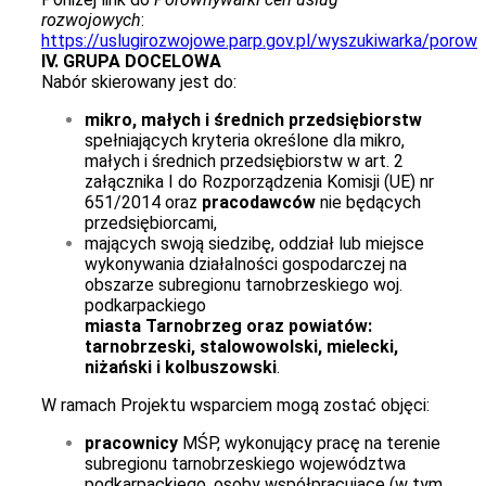
rozwojowych
:
https://uslugirozwojowe.parp.gov.pl/wyszukiwarka/porow
IV. GRUPA DOCELOWA
Nabór skierowany jest do:
mikro, małych i średnich przedsiębiorstw
spełniających kryteria określone dla mikro,
małych i średnich przedsiębiorstw w art. 2
załącznika I do Rozporządzenia Komisji (UE) nr
651/2014 oraz
pracodawców
nie będących
przedsiębiorcami,
mających swoją siedzibę, oddział lub miejsce
wykonywania działalności gospodarczej na
obszarze subregionu tarnobrzeskiego woj.
podkarpackiego
miasta Tarnobrzeg oraz powiatów:
tarnobrzeski, stalowowolski, mielecki,
niżański i kolbuszowski
.
W ramach Projektu wsparciem mogą zostać objęci:
pracownicy
MŚP, wykonujący pracę na terenie
subregionu tarnobrzeskiego województwa
podkarpackiego, osoby współpracujące (w tym