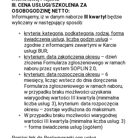
III. CENA USŁUGI/SZKOLENIA ZA
OSOBOGODZINĘ NETTO:
Informujemy, iż w danym naborze
III kwartyl
będzie
wyliczany w następujący sposób:
kryteria: kategoria, podkategoria, rodzaj, forma
świadczenia usługi, liczba godzin usługi
–
zgodnie z informacjami zawartymi w Karcie
usługi BUR;
kryterium: data zakończenia okresu
– dzień
złożenia Formularza zgłoszeniowego w ramach
naboru przez system SOPLIN 2.0;
kryterium: data rozpoczęcia okresu
– 6
miesięcy, licząc wstecz do dnia doręczenia
Formularza zgłoszeniowego w ramach naboru;
w przypadku braku możliwości uzyskania
wiarygodnej wartości III kwartyla (minimalna
liczba usług: 3), kryterium: data rozpoczęcia
okresu – zostaje wydłużona do maksimum.
W przypadku braku możliwości wiarygodnej
wartości III kwartyla (minimalna liczba usług: 3)
– forma świadczenia usług (ogółem)
Poniżej link do
Porównywarki cen usług