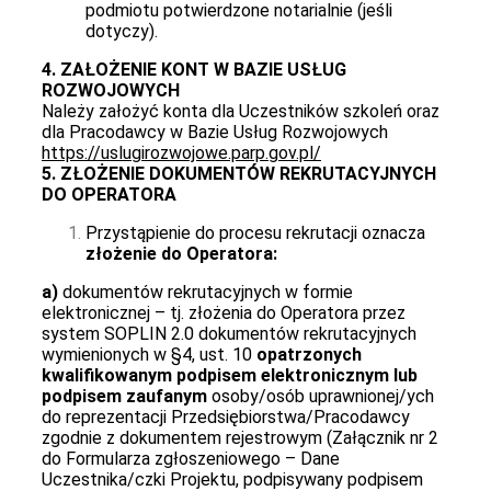
podmiotu potwierdzone notarialnie (jeśli
dotyczy).
4. ZAŁOŻENIE KONT W BAZIE USŁUG
ROZWOJOWYCH
Należy założyć konta dla Uczestników szkoleń oraz
dla Pracodawcy w Bazie Usług Rozwojowych
https://uslugirozwojowe.parp.gov.pl/
5. ZŁOŻENIE DOKUMENTÓW REKRUTACYJNYCH
DO OPERATORA
Przystąpienie do procesu rekrutacji oznacza
złożenie do Operatora:
a)
dokumentów rekrutacyjnych w formie
elektronicznej – tj. złożenia do Operatora przez
system SOPLIN 2.0 dokumentów rekrutacyjnych
wymienionych w §4, ust. 10
opatrzonych
kwalifikowanym podpisem elektronicznym lub
podpisem zaufanym
osoby/osób uprawnionej/ych
do reprezentacji Przedsiębiorstwa/Pracodawcy
zgodnie z dokumentem rejestrowym (Załącznik nr 2
do Formularza zgłoszeniowego – Dane
Uczestnika/czki Projektu, podpisywany podpisem