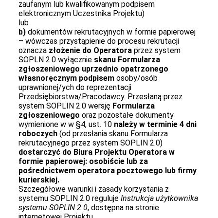
zaufanym lub kwalifikowanym podpisem
elektronicznym Uczestnika Projektu)
lub
b)
dokumentów rekrutacyjnych w formie papierowej
– wówczas przystąpienie do procesu rekrutacji
oznacza
złożenie do Operatora
przez system
SOPLN 2.0 wyłącznie
skanu Formularza
zgłoszeniowego uprzednio opatrzonego
własnoręcznym podpisem
osoby/osób
uprawnionej/ych do reprezentacji
Przedsiębiorstwa/Pracodawcy. Przesłaną przez
system SOPLIN 2.0 wersję
Formularza
zgłoszeniowego
oraz pozostałe dokumenty
wymienione w w §4, ust. 10
należy w terminie 4 dni
roboczych
(od przesłania skanu Formularza
rekrutacyjnego przez system SOPLIN 2.0)
dostarczyć do Biura Projektu Operatora w
formie papierowej: osobiście lub za
pośrednictwem operatora pocztowego lub firmy
kurierskiej.
Szczegółowe warunki i zasady korzystania z
systemu SOPLIN 2.0 reguluje
Instrukcja użytkownika
systemu SOPLIN 2.0
, dostępna na stronie
internetowej Projektu.