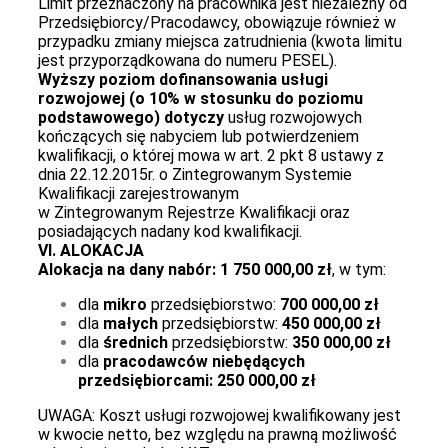
Limit przeznaczony na pracownika jest niezależny od
Przedsiębiorcy/Pracodawcy, obowiązuje również w
przypadku zmiany miejsca zatrudnienia (kwota limitu
jest przyporządkowana do numeru PESEL).
Wyższy poziom dofinansowania usługi
rozwojowej (o 10% w stosunku do poziomu
podstawowego) dotyczy
usług rozwojowych
kończących się nabyciem lub potwierdzeniem
kwalifikacji, o której mowa w art. 2 pkt 8 ustawy z
dnia 22.12.2015r. o Zintegrowanym Systemie
Kwalifikacji zarejestrowanym
w Zintegrowanym Rejestrze Kwalifikacji oraz
posiadających nadany kod kwalifikacji.
VI. ALOKACJA
Alokacja na dany nabór: 1 750 000,00 zł
, w tym:
dla
mikro
przedsiębiorstwo:
700 000,00 zł
dla
małych
przedsiębiorstw:
450 000,00 zł
dla
średnich
przedsiębiorstw:
350 000,00 zł
dla
pracodawców niebędących
przedsiębiorcami: 250 000,00 zł
UWAGA: Koszt usługi rozwojowej kwalifikowany jest
w kwocie netto, bez względu na prawną możliwość