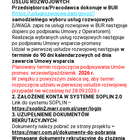
USŁUG ROZWOJOWYCH
Przedsiębiorca/Pracodawca dokonuje w BUR
(
https://uslugirozwojowe.parp.gov.pl/
)
samodzielnego wyboru usług rozwojowych
(UWAGA: zapis na usługi rozwojowe w BUR następuje
dopiero po podpisaniu Umowy z Operatorem).
Realizacja wybranych usług rozwojowych następuje
po podpisaniu Umowy wsparcia-promesy.
Udział w pierwszej usłudze rozwojowej następuje
w
terminie do 90 dni kalendarzowych od dnia
zawarcia Umowy wsparcia
.
Planowany termin rozpoczęcia podpisywania Umów
promes: wrzesień|październik
2026 r.
W związku z powyższym zaleca się, aby termin
rozpoczęcia udziału w pierwszej usłudze rozwojowej
przypadał nie wcześniej niż 28.09.2026 r.
2. ZAŁOŻENIE KONTA W SYSTEMIE SOPLIN 2.0
Link do systemu SOPLIN –
https://soplin2.marr.com.pl/user/login
3. UZUPEŁNIENIE DOKUMENTÓW
REKRUTACYJNYCH
Dokumenty należy pobrać ze strony projektu
–
https://marr.com.pl/dokumenty-do-pobrania
Wymagane dokumenty rekrutacyjne do złożenia